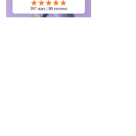
Manicure
$48.
45
00
minu
tes
Đọc thêm