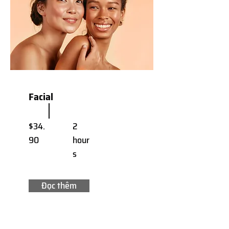
Facial
$34.
2
90
hour
s
Đọc thêm