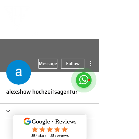
More actions
Message
Follow
alexshow hochzeitsagentur