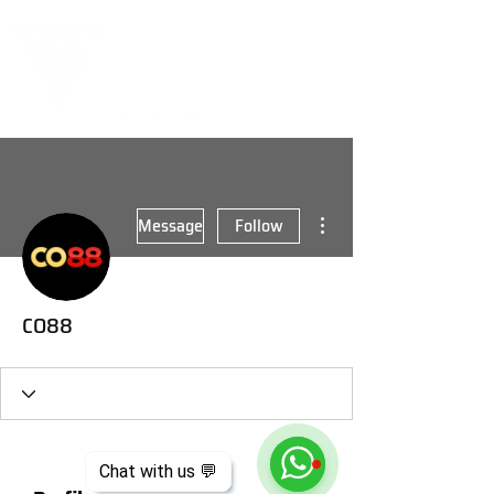
More actions
Message
Follow
CO88
Chat with us 💬