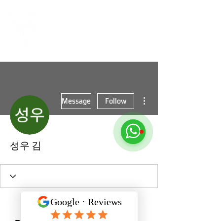
More actions
Message
Follow
성우 김