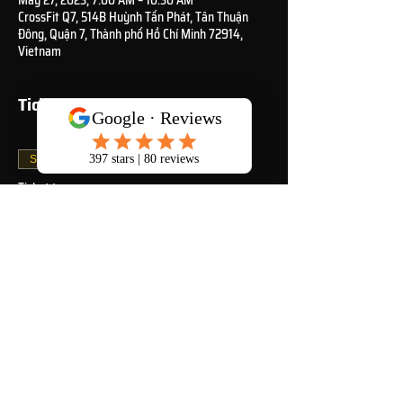
May 27, 2023, 7:00 AM – 10:30 AM
CrossFit Q7, 514B Huỳnh Tấn Phát, Tân Thuận
Đông, Quận 7, Thành phố Hồ Chí Minh 72914,
Vietnam
Tickets
Sale ended
Ticket type
Murph ticket
Price
₫500,000